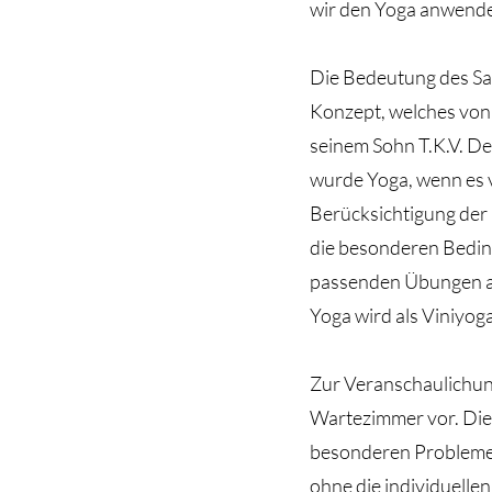
wir den Yoga anwend
Die Bedeutung des San
Konzept, welches von
seinem Sohn T.K.V. D
wurde Yoga, wenn es 
Berücksichtigung der
die besonderen Beding
passenden Übungen au
Yoga wird als Viniyog
Zur Veranschaulichung 
Wartezimmer vor. Die T
besonderen Probleme 
ohne die individuelle