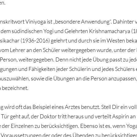
en.
skritwort Viniyoga ist „besondere Anwendung“. Dahinter ve
 dem südindischen Yogi und Gelehrten Krishnamacharya (
esikachar (1936-2016) gelehrt und durch sie im Westen bek
vom Lehrer an den Schüler weitergegeben wurde, unter de
 Person, weitergegeben. Denn nicht jede Übung passt zu je
ungen und Fähigkeiten jeder Schülerin und jedes Schülers 
szuwählen, sowie die Übungen an die Person anzupassen,
a bezeichnet.
wird oft das Beispiel eines Arztes benutzt. Stell Dir ein vol
ür geht auf, der Doktor tritt heraus und verteilt Aspirin an 
der Einzelnen zu berücksichtigen. Ebenso ist es, wenn Yo
n Voraussetzungen der oder des Übenden zu berücksichtige