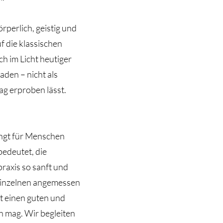
rperlich, geistig und
uf die klassischen
ch im Licht heutiger
aden – nicht als
ag erproben lässt.
ingt für Menschen
bedeutet, die
raxis so sanft und
 Einzelnen angemessen
ht einen guten und
n mag. Wir begleiten