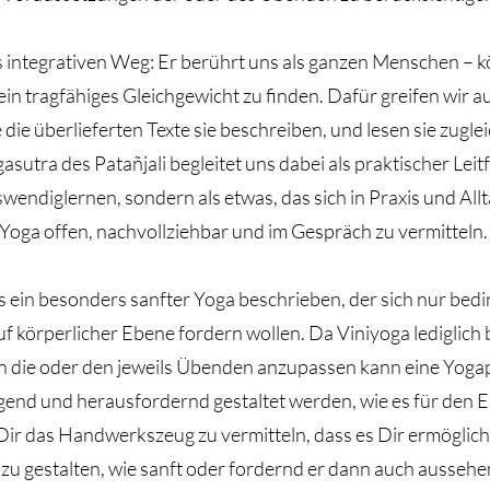
s integrativen Weg: Er berührt uns als ganzen Menschen – kö
n ein tragfähiges Gleichgewicht zu finden. Dafür greifen wir a
ie überlieferten Texte sie beschreiben, und lesen sie zuglei
sutra des Patañjali begleitet uns dabei als praktischer Leitf
ndiglernen, sondern als etwas, das sich in Praxis und Allt
, Yoga offen, nachvollziehbar und im Gespräch zu vermitteln.
ls ein besonders sanfter Yoga beschrieben, der sich nur bed
auf körperlicher Ebene fordern wollen. Da Viniyoga lediglich 
 die oder den jeweils Übenden anzupassen kann eine Yogap
ngend und herausfordernd gestaltet werden, wie es für den
g, Dir das Handwerkszeug zu vermitteln, dass es Dir ermöglic
 zu gestalten, wie sanft oder fordernd er dann auch aussehe