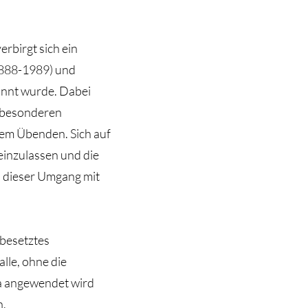
rbirgt sich ein
1888-1989) und
annt wurde. Dabei
r besonderen
dem Übenden. Sich auf
einzulassen und die
 dieser Umgang mit
lbesetztes
alle, ohne die
ga angewendet wird
n.