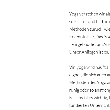
Yoga verstehen wir al
seelisch – und hilft, i
Methoden zurück, wie d
Erkenntnisse. Das Yoga
Lehrgebäude zum Auswe
Unser Anliegen ist es
Viniyoga wird häuft a
eignet, die sich auch 
Methoden des Yoga an
ruhig oder so anstre
ist. Uns ist es wichti
fundierten Unterricht